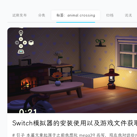
近期发布
分类
标签：animal crossing
归档
说说
Switch模拟器的安装使用以及游戏文件
# 引子 本篇文章起源于之前我想玩 mega39 而写，现在我对