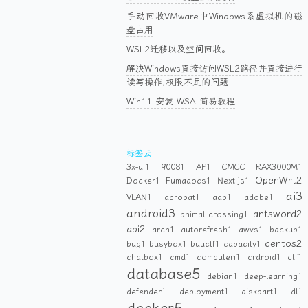
手动回收VMware中Windows系虚拟机的磁
盘占用
WSL2迁移以及空间回收。
解决Windows直接访问WSL2路径并直接进行
读写操作,权限不足的问题
Win11 安装 WSA 简易教程
标签云
3x-ui
1
9008
1
AP
1
CMCC RAX3000M
1
OpenWrt
2
Docker
1
Fumadocs
1
Next.js
1
ai
3
VLAN
1
acrobat
1
adb
1
adobe
1
android
3
antsword
2
animal crossing
1
api
2
arch
1
autorefresh
1
awvs
1
backup
1
centos
2
bug
1
busybox
1
buuctf
1
capacity
1
chatbox
1
cmd
1
computeri
1
crdroid
1
ctf
1
database
5
debian
1
deep-learning
1
defender
1
deployment
1
diskpart
1
dl
1